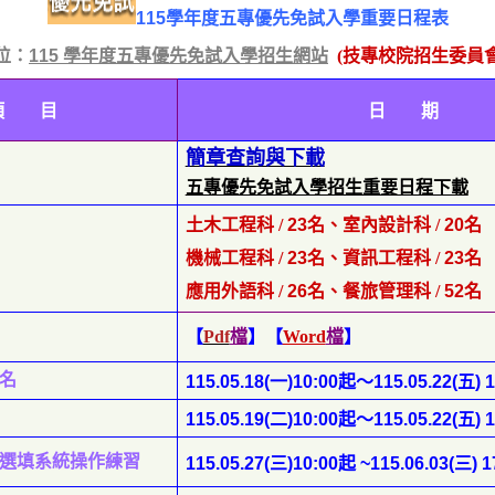
1
15
學年度五專優先免試入學重要日程表
位：
115
學年度五專優先免試入學招生網站
(
技專校院招生委員
項 目
日 期
簡章查詢與下載
五專優先免試入學招生重要日程下載
土木工程科 /
23
名
、室內設計科 /
20
名
機械工程科 /
23
名
、資訊工程科 /
23
名
應用外語科 /
26
名
、餐旅管理科 /
52
名
【
Pdf
檔
】【
Word
檔
】
名
115.05.18(
一
)10:00
起
～115.05.22(
五
) 
115.05.19(
二
)10:00
起
～115.05.22(
五
) 
選填系統操作練習
115.05.27(
三
)
10:00
起
~115.
06.03(
三
) 