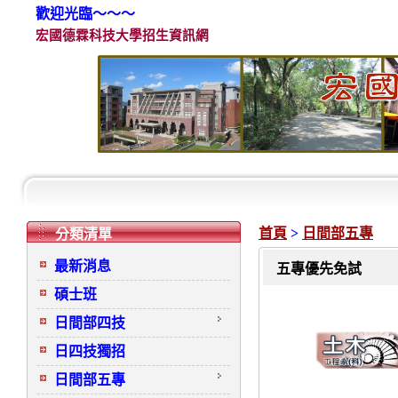
歡迎光臨～～～
宏國德霖科技大學招生資訊網
首頁
>
日間部五專
分類清單
最新消息
五專優先免試
碩士班
日間部四技
日四技獨招
日間部五專