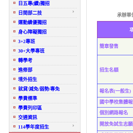
日五專(續)獨招
日間部二技
承辦單
運動績優獨招
身心障礙獨招
3+2專班
簡章發售
30+大學專班
轉學考
進修部
招生名額
境外招生
就貸/減免/弱勢/專免
報名表(一般生)
學費標準
國中學校集體報
學費列印區
個別網路報名
交通資訊
開放免試生志願
114學年度招生