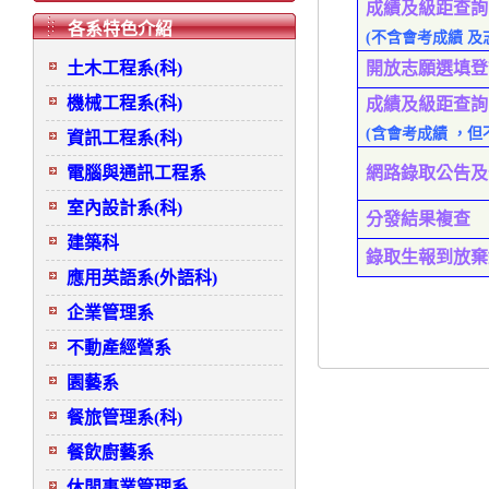
成績及級距
查詢
各系特色介紹
(不含會考成績 及
土木工程系(科)
開放志願選填登
機械工程系(科)
成績及級距
查詢
(含會考成績 ，但
資訊工程系(科)
電腦與通訊工程系
網路錄取公告及
室內設計系(科)
分發結果複查
建築科
錄取生報到放棄
應用英語系(外語科)
企業管理系
不動產經營系
園藝系
餐旅管理系(科)
餐飲廚藝系
休閒事業管理系