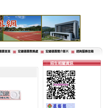
德霖首頁
宏國德霖教務處
宏國德霖簡介影片
諮詢服務信箱
招生相關資訊