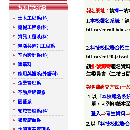
各系特色介紹
報名網址：
請
擇一
填
土木工程系(科)
請
1.
本校報名系統
：
機械工程系(科)
https://enroll.hdu
資訊工程系(科)
電腦與通訊工程系
2.
科技校院聯合招生
室內設計系(科)
https://ent20.jctv.nt
建築科
請
掛號郵寄
報名資料
生委員會（二技日
應用英語系(外語科)
企業管理系
報名費繳交方式 (一般生
不動產經營系
1.
以
「
本校報名系
園藝系
單，可列印紙本
餐旅管理系(科)
登入
⇒
考生資料
餐飲廚藝系
2.
以「
科技校院聯合
休閒事業管理系