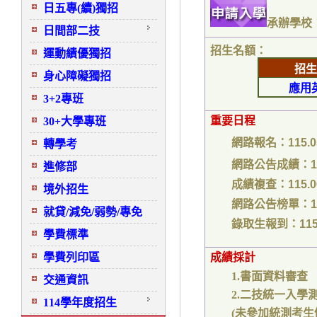
日五專(續)獨招
承辦學校
日間部二技
招生名額：
運動績優獨招
招生
身心障礙獨招
應用
3+2專班
重要日程
30+大學專班
網路報名：
115.0
轉學考
網路公告成績：
進修部
成績複查：
115.
境外招生
網路公告榜單：
就貸/減免/弱勢/專免
錄取生報到：
115
學費標準
學費列印區
成績採計
1.書面資料審查 
交通資訊
2.二技統一入學測
114學年度招生
(未參加統測考生