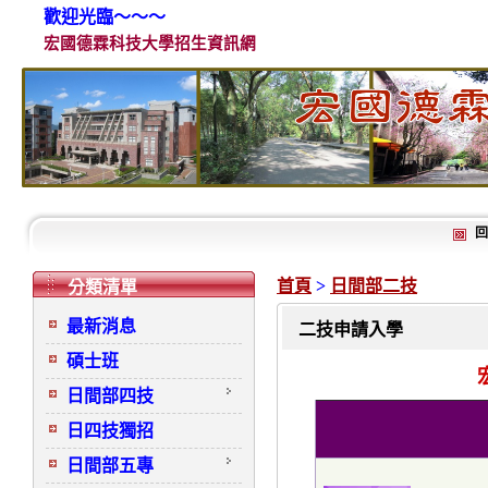
歡迎光臨～～～
宏國德霖科技大學招生資訊網
回
首頁
>
日間部二技
分類清單
最新消息
二技申請入學
碩士班
日間部四技
日四技獨招
日間部五專