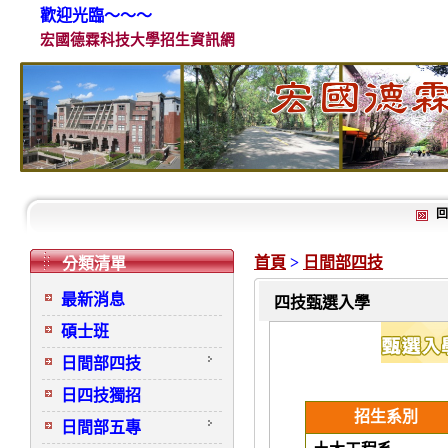
歡迎光臨～～～
宏國德霖科技大學招生資訊網
回
首頁
>
日間部四技
分類清單
最新消息
四技甄選入學
碩士班
日間部四技
日四技獨招
招生系別
日間部五專