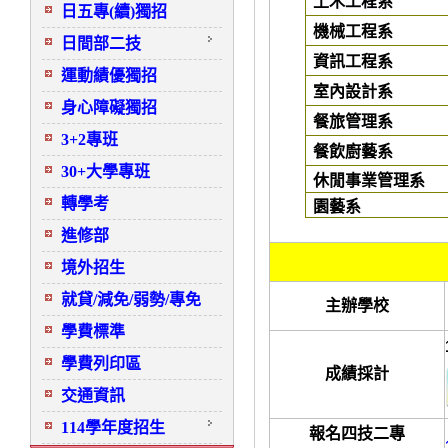
土木工程系
日五專(續)獨招
機械工程系
日間部二技
資訊工程系
運動績優獨招
室內設計系
身心障礙獨招
餐旅管理系
3+2專班
餐飲廚藝系
30+大學專班
休閒事業管理系
轉學考
園藝系
進修部
境外招生
就貸/減免/弱勢/專免
主辦學校
學費標準
學費列印區
成績採計
交通資訊
114學年度招生
報名四技二專