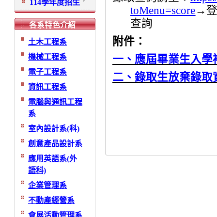
114學年度招生
toMenu=score
→
查詢
各系特色介紹
附件：
土木工程系
機械工程系
一、應屆畢業生入學
電子工程系
二、錄取生放棄錄取
資訊工程系
電腦與通訊工程
系
室內設計系(科)
創意產品設計系
應用英語系(外
語科)
企業管理系
不動產經營系
會展活動管理系