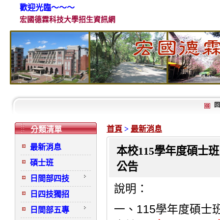
歡迎光臨～～～
宏國德霖科技大學招生資訊網
回
首頁
>
最新消息
分類清單
最新消息
本校115學年度碩士
碩士班
公告
日間部四技
說明：
日四技獨招
115
一、
學年度碩士
日間部五專