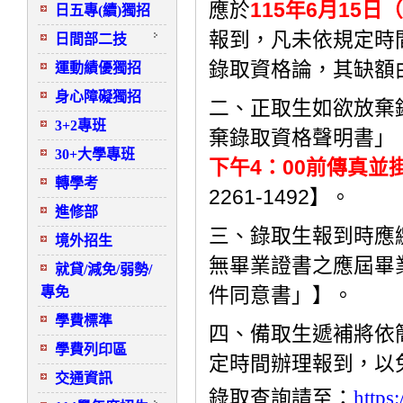
115
6
15
應於
年
月
日（
日五專(續)獨招
報到，凡未依規定時
日間部二技
錄取資格論，其缺額
運動績優獨招
身心障礙獨招
二、正取生如欲放棄
3+2專班
棄錄取資格聲明書」
30+大學專班
4
00
下午
：
前傳真並
轉學考
2261-1492
】。
進修部
三、錄取生報到時應
境外招生
無畢業證書之應屆畢
就貸/減免/弱勢/
專免
件同意書」】。
學費標準
四、備取生遞補將依
學費列印區
定時間辦理報到，以
交通資訊
錄取查詢請至：
https: