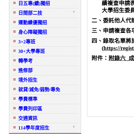
績複查申請
日五專(續)獨招
大學招生委
日間部二技
二、委託他人代
運動績優獨招
三、申請複查各
身心障礙獨招
四、錄取名單將
3+2專班
(
https://regi
30+大學專班
附件：
附錄六
_
轉學考
進修部
境外招生
就貸/減免/弱勢/專免
學費標準
學費列印區
交通資訊
114學年度招生