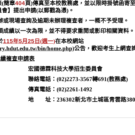
表
(
簡章
404
頁
)
傳真至本校教務處，並以限時掛號函寄
員會】提出申請
(
以郵戳為憑
)
。
辦或現場查詢及逾期未辦理複查者，一概不予受理。
項成績以一次為限，並不得要求重閱或影印相關資料。
於
115
年
5
月
2
5
日
(
週
一
)
在本校網站
stry.hdut.edu.tw/bin/home.php
)
公告，歡迎考生上網查
成績複查申請表
宏國德霖科技大學招生委員會
聯絡電話：
(02)2273-3567
轉
691(
教務處)
傳真電話：
(02)2261-1492
地 址：
236302
新北市土城區青雲路
38