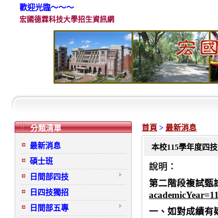
歡迎光臨～～～
宏國德霖科技大學招生資訊網
首頁
>
最新消息
分類清單
最新消息
本校115學年度四
碩士班
說明：
日間部四技
第二階段複試甄
日四技獨招
academicYear=1
日間部五專
一、如對成績有