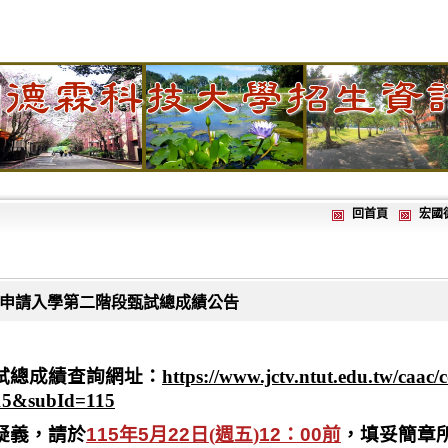
回首頁
宏國
技申請入學第二階段甄試總成績公告
試總成績查詢網址：
https://www.jctv.ntut.edu.tw/caac/
15&subId=115
疑義，請於
1
15
年
5
月
22
日
(
週五
)
12
：
00
前
，填妥簡章