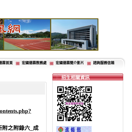
德霖首頁
宏國德霖教務處
宏國德霖簡介影片
諮詢服務信箱
招生相關資訊
contents.php?
所附之
附錄六
_
成