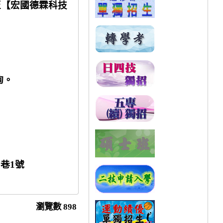
至【宏國德霖科技
詢。
0
巷
1
號
瀏覽數
898