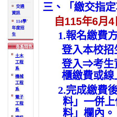
三、「繳交指定
交通
資訊
115
6
4
自
年
月
114學
年度招
1.
報名繳費
生
登入本校招
各系特色
介紹
土木
登入
⇒
考生
工程
系
櫃繳費或線
機械
工程
2.
完成繳費
系
電子
料」一併上
工程
系
料」欄內。