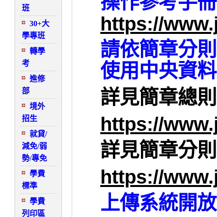
操作參考手冊
班
https://
www.j
30+大
學專班
請依簡章分則
轉學
考
使用中央資料
進修
部
詳見簡章總則
境外
https://
www.j
招生
就貸/
詳見簡章分則
減免/弱
勢/專免
https://
www.j
學費
標準
上傳系統開放
學費
列印區