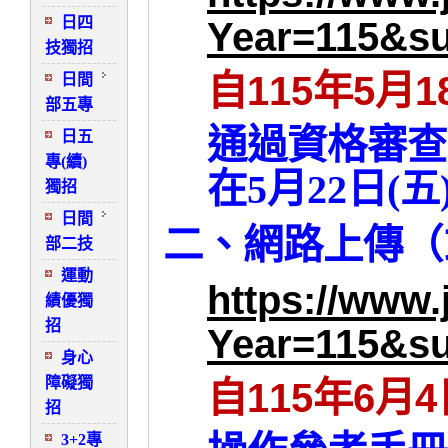
日四
Year=115&s
技獨招
115
5
1
自
年
月
日間
部五專
通過資格審查
日五
專(續)
在
5
月
22
日
(
五
獨招
日間
二、網路上傳（
部二技
運動
https://
www.j
績優獨
招
Year=115&s
身心
障礙獨
115
6
4
自
年
月
招
3+2專