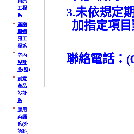
資訊
工程
3.
未依規定
系
加指定項目
電腦
與通
訊工
程系
聯絡電話：
(
室內
設計
系(科)
創意
產品
設計
系
應用
英語
系(外
語科)