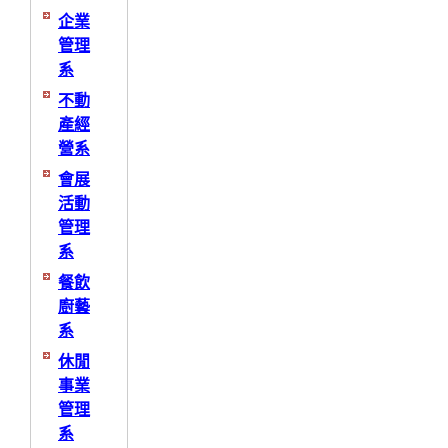
企業
管理
系
不動
產經
營系
會展
活動
管理
系
餐飲
廚藝
系
休閒
事業
管理
系