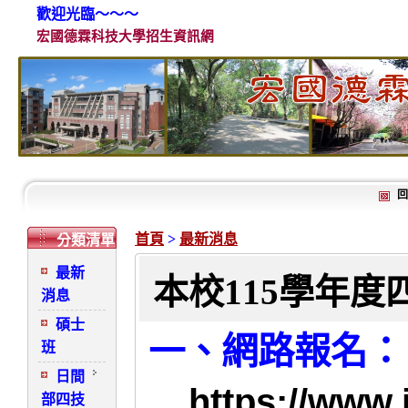
歡迎光臨～～～
宏國德霖科技大學招生資訊網
回
首頁
>
最新消息
分類清單
最新
本校115學年
消息
碩士
一、網路報名：
班
日間
https://
www.j
部四技