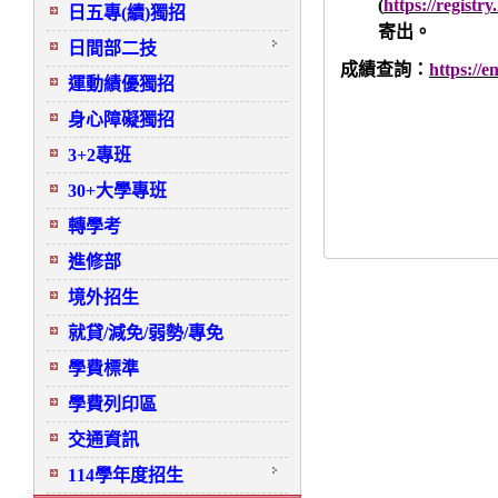
(
https://registr
日五專(續)獨招
寄出。
日間部二技
成績查詢：
https://
運動績優獨招
身心障礙獨招
3+2專班
30+大學專班
轉學考
進修部
境外招生
就貸/減免/弱勢/專免
學費標準
學費列印區
交通資訊
114學年度招生