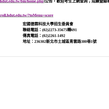
y.hdut.edu.tw/bin/home.php
)
公告，歡迎考生上網查詢；成績暨錄
enroll.hdut.edu.tw/?toMenu=score
宏國德霖科技大學招生委員會
聯絡電話：
(02)2273-35675
轉
691
傳真電話：
(02)2261-1492
地址：
236302
新北市土城區青雲路
380
巷
1
號