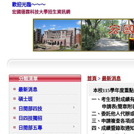
歡迎光臨～～～
宏國德霖科技大學招生資訊網
首頁
>
最新消息
分類清單
最新消息
本校115學年度重
碩士班
一、考生若對成績
申請表
(
簡章附
日間部四技
二、委託他人代辦
日四技獨招
三、申請複查各項
日間部五專
四、成績暨錄取通