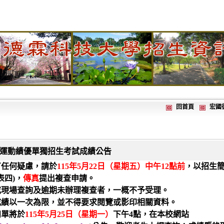
回首頁
宏國
點運動績優單獨招生考試成績公告
有任何疑慮，請於
115
年
5
月
22
日（星期五）中午
12
點前
，以招生
表四
)
，
傳真
提出複查申請。
或現場查詢及逾期未辦理複查者，一概不予受理。
成績以一次為限，並不得要求閱覽或影印相關資料。
知單將於
115
年
5
月
25
日（星期一）
下午
4
點，在本校網站