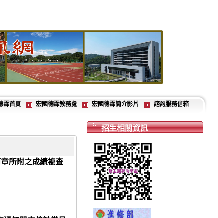
德霖首頁
宏國德霖教務處
宏國德霖簡介影片
諮詢服務信箱
招生相關資訊
簡章所附之成績複查