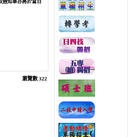
取通知單亦將於當日
瀏覽數
322